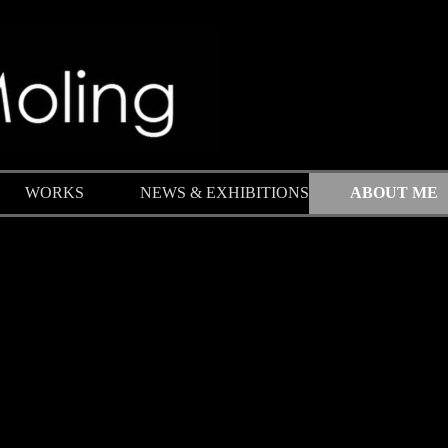
Menü überspringen
WORKS
NEWS & EXHIBITIONS
ABOUT ME
▼
▼