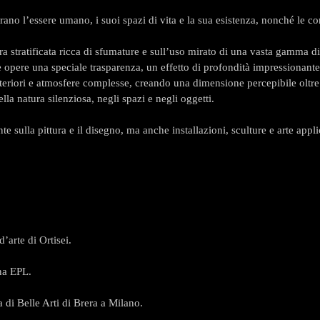
orano l’essere umano, i suoi spazi di vita e la sua esistenza, nonché le 
ra stratificata ricca di sfumature e sull’uso mirato di una vasta gamma di m
ue opere una speciale trasparenza, un effetto di profondità impressionant
i interiori e atmosfere complesse, creando una dimensione percepibile oltr
lla natura silenziosa, negli spazi e negli oggetti.
e sulla pittura e il disegno, ma anche installazioni, sculture e arte appli
’arte di Ortisei.
na EPL.
 di Belle Arti di Brera a Milano.